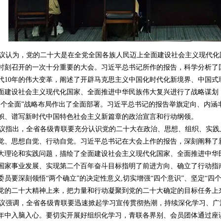
认为，党的二十大是在全党全国各族人民迈上全面建设社会主义现代化
时刻召开的一次十分重要的大会。习近平总书记所作的报告，科学分析了
代10年的伟大变革，阐述了开辟马克思主义中国化时代化新境界、中国式
面建设社会主义现代化国家、全面推进中华民族伟大复兴进行了战略谋划，
四个全面”战略布局作出了全面部署。习近平总书记的报告举旗定向、内涵
帜、谱写新时代中国特色社会主义新篇章的政治宣言和行动纲领。
指出，全省各级青联要充分认识党的二十大在政治、思想、组织、实践
觉、思想自觉、行动自觉。习近平总书记在大会上作的报告，深刻阐释了
大理论和实践问题，描绘了全面建设社会主义现代化国家、全面推进中华
国家事业发展、实现第二个百年奋斗目标指明了前进方向、确立了行动指
委员要深刻领悟“两个确立”的决定性意义,切实增强“四个意识”、坚定“四
党的二十大精神上来，把力量和行动凝聚到党的二十大确定的目标任务上
强调，全省各级青联要迅速掀起学习宣传贯彻热潮，持续深化学习、广
年中入脑入心。要切实开展好组织化学习，青联各界别、会员团体通过座