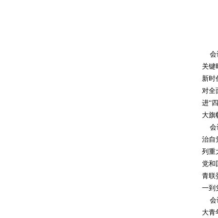
会议
关键
新时
对全
进“
大旗
会议
治自
列重
党和
青联
一到
会议
大青