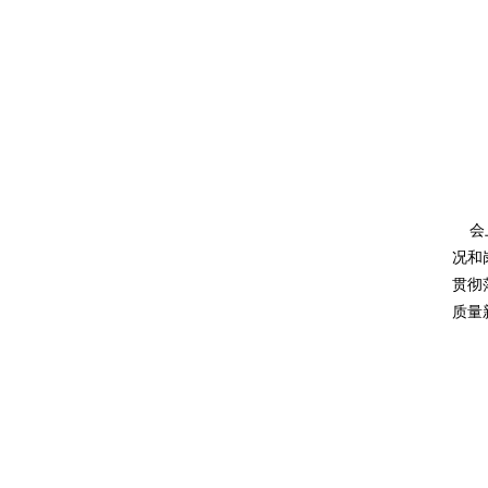
会上
况和
贯彻
质量