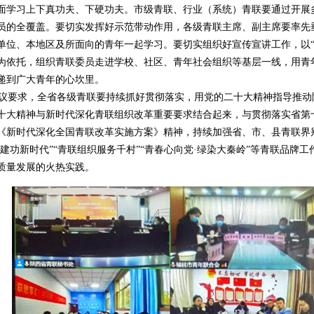
面学习上下真功夫、下硬功夫。市级青联、行业（系统）青联要通过开展
员的全覆盖。要切实发挥好示范带动作用，各级青联主席、副主席要率先
单位、本地区及所面向的青年一起学习。要切实组织好宣传宣讲工作，以“青
为依托，组织青联委员走进学校、社区、青年社会组织等基层一线，用青
递到广大青年的心坎里。
要求，全省各级青联要持续抓好贯彻落实，用党的二十大精神指导推动
十大精神与新时代深化青联组织改革重要要求结合起来，与贯彻落实省第
《新时代深化全国青联改革实施方案》精神，持续加强省、市、县青联界
·建功新时代”“青联组织服务千村”“青春心向党·绿染大秦岭”等青联品牌
质量发展的火热实践。