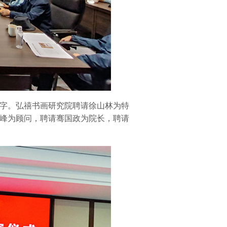
字。弘禧书画研究院聘请徐山林为特
峰为顾问，聘请骞国政为院长，聘请