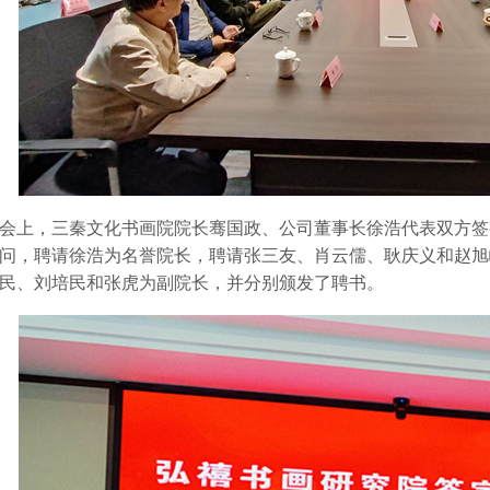
上，三秦文化书画院院长骞国政、公司董事长徐浩代表双方签
问，聘请徐浩为名誉院长，聘请张三友、肖云儒、耿庆义和赵旭
民、刘培民和张虎为副院长，并分别颁发了聘书。